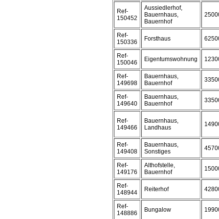
Aussiedlerhof,
Ref-
Bauernhaus,
2500
150452
Bauernhof
Ref-
Forsthaus
6250
150336
Ref-
Eigentumswohnung
1230
150046
Ref-
Bauernhaus,
3350
149698
Bauernhof
Ref-
Bauernhaus,
3350
149640
Bauernhof
Ref-
Bauernhaus,
1490
149466
Landhaus
Ref-
Bauernhaus,
4570
149408
Sonstiges
Ref-
Althofstelle,
1500
149176
Bauernhof
Ref-
Reiterhof
4280
148944
Ref-
Bungalow
1990
148886