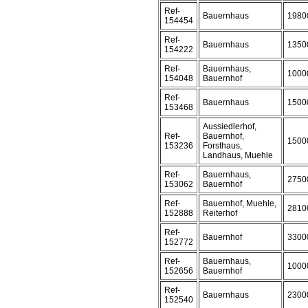
Ref-
Bauernhaus
1980
154454
Ref-
Bauernhaus
1350
154222
Ref-
Bauernhaus,
1000
154048
Bauernhof
Ref-
Bauernhaus
1500
153468
Aussiedlerhof,
Ref-
Bauernhof,
1500
153236
Forsthaus,
Landhaus, Muehle
Ref-
Bauernhaus,
2750
153062
Bauernhof
Ref-
Bauernhof, Muehle,
2810
152888
Reiterhof
Ref-
Bauernhof
3300
152772
Ref-
Bauernhaus,
1000
152656
Bauernhof
Ref-
Bauernhaus
2300
152540