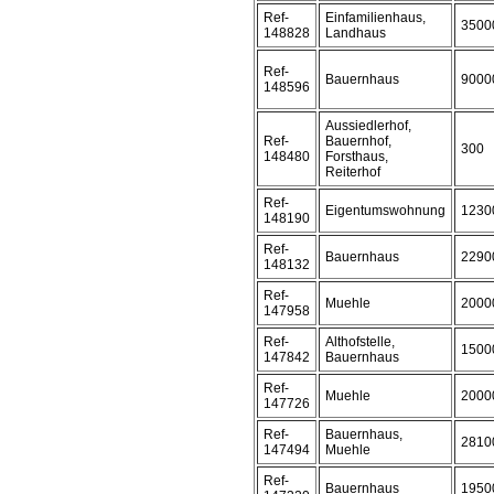
Ref-
Einfamilienhaus,
3500
148828
Landhaus
Ref-
Bauernhaus
9000
148596
Aussiedlerhof,
Ref-
Bauernhof,
300
148480
Forsthaus,
Reiterhof
Ref-
Eigentumswohnung
1230
148190
Ref-
Bauernhaus
2290
148132
Ref-
Muehle
2000
147958
Ref-
Althofstelle,
1500
147842
Bauernhaus
Ref-
Muehle
2000
147726
Ref-
Bauernhaus,
2810
147494
Muehle
Ref-
Bauernhaus
1950