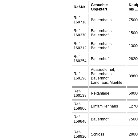
Gesuchte
Kauf
Ref-Nr
Objektart
bis ...
Ref-
Bauernhaus
7500
160718
Ref-
Bauernhaus,
1500
160370
Bauernhof
Ref-
Bauernhaus,
1300
160312
Bauernhof
Ref-
Bauernhof
2820
160254
Aussiedlerhof,
Ref-
Bauernhaus,
3980
160196
Bauernhof,
Landhaus, Muehle
Ref-
Reitanlage
5000
160138
Ref-
Einfamilienhaus
1270
159906
Ref-
Bauernhof
7500
159848
Ref-
Schloss
2000
158920