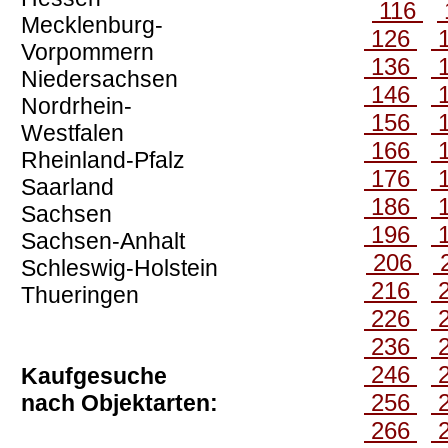
116
Mecklenburg-
126
Vorpommern
136
Niedersachsen
146
Nordrhein-
156
Westfalen
166
Rheinland-Pfalz
176
Saarland
186
Sachsen
196
Sachsen-Anhalt
206
Schleswig-Holstein
216
Thueringen
226
236
246
Kaufgesuche
256
nach Objektarten:
266