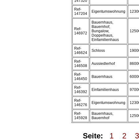
147320
Ref-
Eigentumswohnung
1230
147204
Bauernhaus,
Bauernhof,
Ref-
Bungalow,
1250
146972
Doppelhaus,
Einfamilienhaus
Ref-
Schloss
1900
146624
Ref-
Aussiedlerhof
8600
146508
Ref-
Bauernhaus
6000
146450
Ref-
Einfamilienhaus
9700
146392
Ref-
Eigentumswohnung
1230
146276
Ref-
Bauernhaus,
1250
145928
Bauernhof
Seite:
1
2