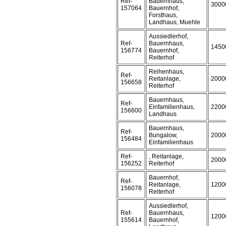
Ref-
Bauernhaus,
3000
157064
Bauernhof,
Forsthaus,
Landhaus, Muehle
Aussiedlerhof,
Ref-
Bauernhaus,
1450
156774
Bauernhof,
Reiterhof
Reihenhaus,
Ref-
Reitanlage,
2000
156658
Reiterhof
Bauernhaus,
Ref-
Einfamilienhaus,
2200
156600
Landhaus
Bauernhaus,
Ref-
Bungalow,
2000
156484
Einfamilienhaus
Ref-
, Reitanlage,
2000
156252
Reiterhof
Bauernhof,
Ref-
Reitanlage,
1200
156078
Reiterhof
Aussiedlerhof,
Ref-
Bauernhaus,
1200
155614
Bauernhof,