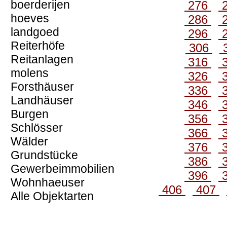
boerderijen
276
hoeves
286
landgoed
296
Reiterhöfe
306
Reitanlagen
316
molens
326
Forsthäuser
336
Landhäuser
346
Burgen
356
Schlösser
366
Wälder
376
Grundstücke
386
Gewerbeimmobilien
396
Wohnhaeuser
406
407
Alle Objektarten