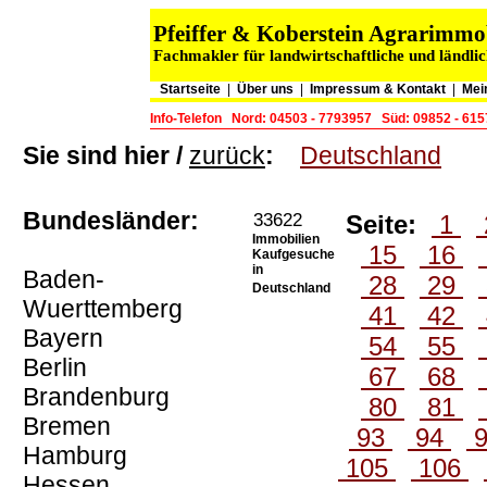
Pfeiffer & Koberstein Agrarimm
Fachmakler für landwirtschaftliche und ländli
Startseite
|
Über uns
|
Impressum & Kontakt
|
Mei
Info-Telefon
Nord: 04503 - 7793957
Süd: 09852 - 61
Sie sind hier /
zurück
:
Deutschland
Bundesländer:
33622
Seite:
1
Immobilien
15
16
Kaufgesuche
in
Baden-
28
29
Deutschland
Wuerttemberg
41
42
Bayern
54
55
Berlin
67
68
Brandenburg
80
81
Bremen
93
94
Hamburg
105
106
Hessen