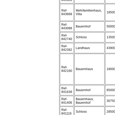
843900
Ref-
Mehrfamilienhaus,
1850
843668
Villa
Ref-
Bauernhof
5000
843088
Ref-
Schloss
1350
842740
Ref-
Landhaus
4390
842392
Ref-
Bauernhaus
1800
842160
Ref-
Bauernhof
8500
841638
Ref-
Bauernhaus,
3075
841406
Bauernhof
Ref-
Schloss
2850
841116