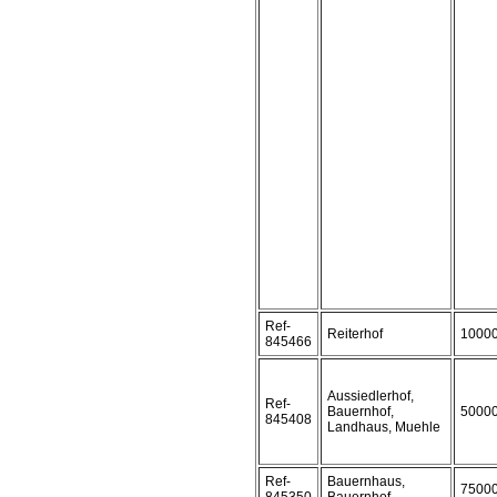
Ref-
Reiterhof
1000
845466
Aussiedlerhof,
Ref-
Bauernhof,
5000
845408
Landhaus, Muehle
Ref-
Bauernhaus,
7500