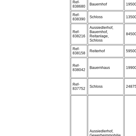
Ref-
Bauernhof
1950
838680
Ref-
Schloss
1350
838390
Aussiedlerhof,
Ref-
Bauernhof,
8450
838216
Reitanlage,
Schloss
Ref-
Reiterhof
5950
838158
Ref-
Bauernhaus
1990
838042
Ref-
Schloss
2487
837752
Aussiedlerhof,
Gewerbeimmobilie,