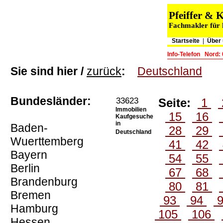
Pfeiffer &
Fachmakler für 
Startseite
|
Über
Info-Telefon
Nord: 
Sie sind hier /
zurück
:
Deutschland
Bundesländer:
33623
Seite:
1
Immobilien
15
16
Kaufgesuche
in
Baden-
28
29
Deutschland
Wuerttemberg
41
42
Bayern
54
55
Berlin
67
68
Brandenburg
80
81
Bremen
93
94
Hamburg
105
106
Hessen