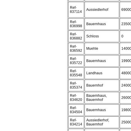
Ref-
Aussiedlerhof
6900
837114
Ref-
Bauernhaus
2350
836998
Ref-
Schloss
0
836882
Ref-
Muehle
1400
836592
Ref-
Bauernhaus
1990
835722
Ref-
Landhaus
4800
835548
Ref-
Bauernhof
2400
835374
Ref-
Bauernhaus,
2600
834620
Bauernhof
Ref-
Bauernhaus
1980
834504
Ref-
Aussiedlerhof,
2500
834214
Bauernhof