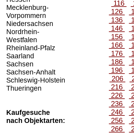
116
Mecklenburg-
126
Vorpommern
136
Niedersachsen
146
Nordrhein-
156
Westfalen
166
Rheinland-Pfalz
176
Saarland
186
Sachsen
196
Sachsen-Anhalt
206
Schleswig-Holstein
216
Thueringen
226
236
246
Kaufgesuche
256
nach Objektarten:
266