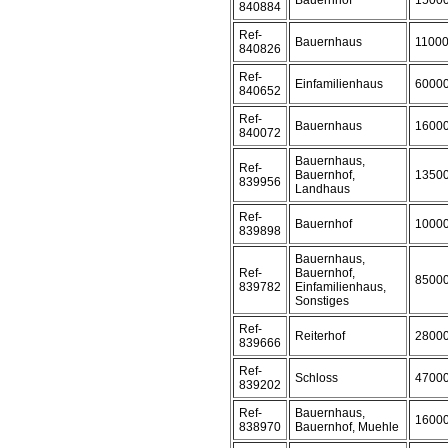
Bauernhof
1500
840884
Ref-
Bauernhaus
1100
840826
Ref-
Einfamilienhaus
6000
840652
Ref-
Bauernhaus
1600
840072
Bauernhaus,
Ref-
Bauernhof,
1350
839956
Landhaus
Ref-
Bauernhof
1000
839898
Bauernhaus,
Ref-
Bauernhof,
8500
839782
Einfamilienhaus,
Sonstiges
Ref-
Reiterhof
2800
839666
Ref-
Schloss
4700
839202
Ref-
Bauernhaus,
1600
838970
Bauernhof, Muehle