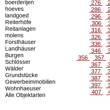
boerderijen
276
hoeves
286
landgoed
296
Reiterhöfe
306
Reitanlagen
316
molens
326
Forsthäuser
336
Landhäuser
346
Burgen
356
357
Schlösser
367
Wälder
377
Grundstücke
387
Gewerbeimmobilien
397
Wohnhaeuser
407
Alle Objektarten