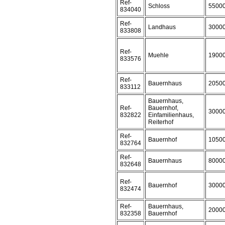
Ref-
Schloss
5500
834040
Ref-
Landhaus
3000
833808
Ref-
Muehle
1900
833576
Ref-
Bauernhaus
2050
833112
Bauernhaus,
Ref-
Bauernhof,
3000
832822
Einfamilienhaus,
Reiterhof
Ref-
Bauernhof
1050
832764
Ref-
Bauernhaus
8000
832648
Ref-
Bauernhof
3000
832474
Ref-
Bauernhaus,
2000
832358
Bauernhof