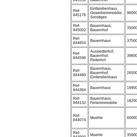
845350
Bauernhof
Einfamilienhaus,
Ref-
Gewerbeimmobilie,
9800
845176
Sonstiges
Ref-
Bauernhaus,
3500
845002
Bauernhof
Ref-
Bauernhaus
3750
844654
Aussiedlerhof,
Ref-
Bauernhof,
3980
844596
Reiterhof
Bauernhaus,
Ref-
Bauernhof,
2650
844480
Einfamilienhaus
Ref-
Bauernhaus
1990
844364
Ref-
Bauernhaus,
1820
844132
Ferienimmobilie
Ref-
Muehle
6000
844074
Ref-
Muehle
3500