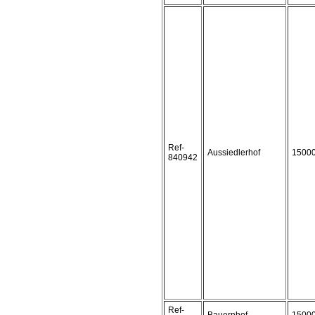
Ref-
Aussiedlerhof
1500
840942
Ref-