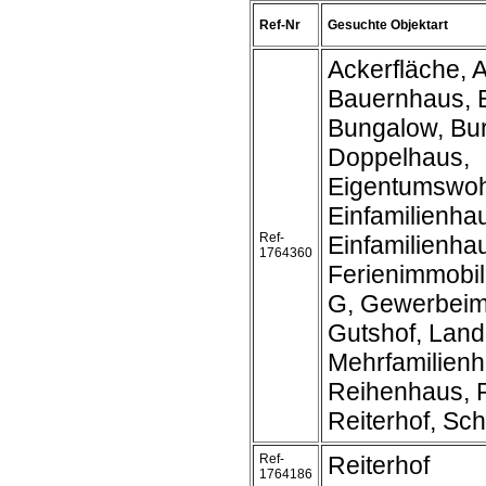
Ref-Nr
Gesuchte Objektart
Ackerfläche, A
Bauernhaus, 
Bungalow, Bur
Doppelhaus,
Eigentumswo
Einfamilienha
Ref-
Einfamilienh
1764360
Ferienimmobil
G, Gewerbeim
Gutshof, Land
Mehrfamilienh
Reihenhaus, R
Reiterhof, Schl
Ref-
Reiterhof
1764186