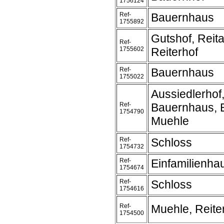
1756124
Ref-
Bauernhaus
1755892
Gutshof, Reit
Ref-
1755602
Reiterhof
Ref-
Bauernhaus
1755022
Aussiedlerhof
Ref-
Bauernhaus, 
1754790
Muehle
Ref-
Schloss
1754732
Ref-
Einfamilienh
1754674
Ref-
Schloss
1754616
Ref-
Muehle, Reite
1754500