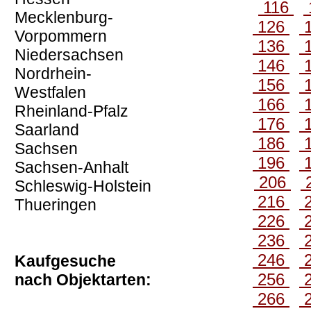
116
Mecklenburg-
126
Vorpommern
136
Niedersachsen
146
Nordrhein-
156
Westfalen
166
Rheinland-Pfalz
176
Saarland
186
Sachsen
196
Sachsen-Anhalt
206
Schleswig-Holstein
216
Thueringen
226
236
246
Kaufgesuche
256
nach Objektarten:
266