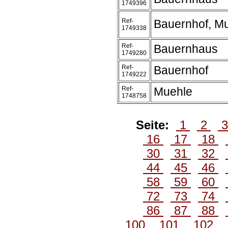
1749396
Ref-
Bauernhof, M
1749338
Ref-
Bauernhaus
1749280
Ref-
Bauernhof
1749222
Ref-
Muehle
1748758
Seite:
1
2
16
17
18
30
31
32
44
45
46
58
59
60
72
73
74
86
87
88
100
101
102