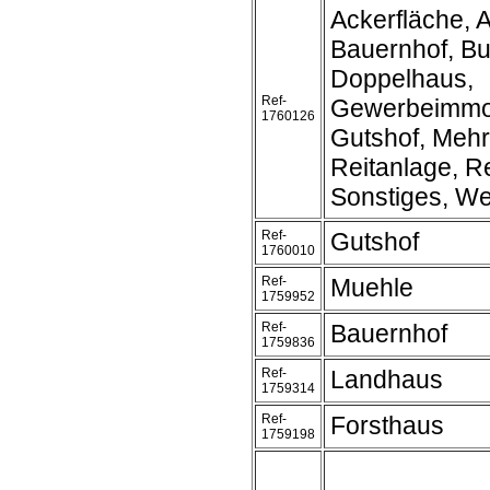
Ackerfläche, A
Bauernhof, B
Doppelhaus,
Ref-
Gewerbeimmob
1760126
Gutshof, Mehr
Reitanlage, Re
Sonstiges, We
Ref-
Gutshof
1760010
Ref-
Muehle
1759952
Ref-
Bauernhof
1759836
Ref-
Landhaus
1759314
Ref-
Forsthaus
1759198