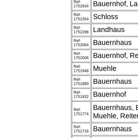
Ref-
Bauernhof, L
1752934
Ref-
Schloss
1752354
Ref-
Landhaus
1752296
Ref-
Bauernhaus
1752064
Ref-
Bauernhof, Re
1752006
Ref-
Muehle
1751948
Ref-
Bauernhaus
1751890
Ref-
Bauernhof
1751832
Bauernhaus, 
Ref-
1751774
Muehle, Reite
Ref-
Bauernhaus
1751716