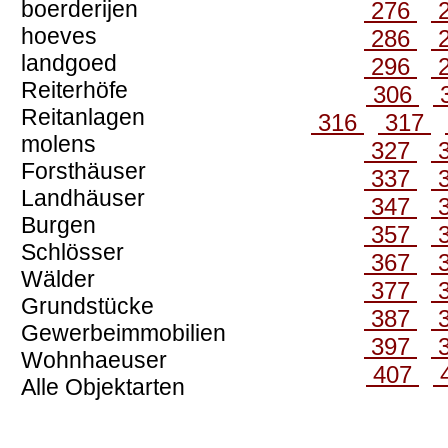
boerderijen
276
hoeves
286
landgoed
296
Reiterhöfe
306
Reitanlagen
316
317
molens
327
Forsthäuser
337
Landhäuser
347
Burgen
357
Schlösser
367
Wälder
377
Grundstücke
387
Gewerbeimmobilien
397
Wohnhaeuser
407
Alle Objektarten