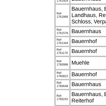
1761924
Bauernhaus, 
Ref-
Landhaus, Rei
1761866
Schloss, Verpa
Ref-
Bauernhaus
1761576
Ref-
Bauernhof
1761344
Ref-
Bauernhof
1761170
Ref-
Muehle
1760996
Ref-
Bauernhof
1760822
Ref-
Bauernhaus
1760648
Bauernhaus, 
Ref-
1760242
Reiterhof