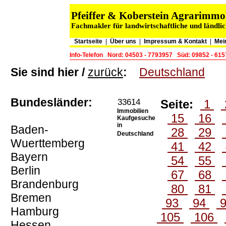
Pfeiffer & Koberstein Agrarimm
Fachmakler für landwirtschaftliche und ländli
Startseite
|
Über uns
|
Impressum & Kontakt
|
Mei
Info-Telefon
Nord: 04503 - 7793957
Süd: 09852 - 61
Sie sind hier /
zurück
:
Deutschland
Bundesländer:
33614
Seite:
1
Immobilien
15
16
Kaufgesuche
in
Baden-
28
29
Deutschland
Wuerttemberg
41
42
Bayern
54
55
Berlin
67
68
Brandenburg
80
81
Bremen
93
94
Hamburg
105
106
Hessen