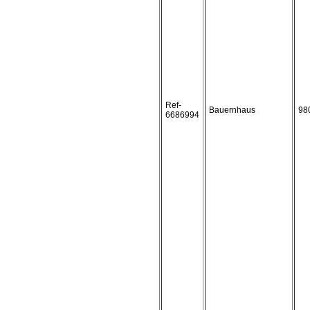
Ref-
Bauernhaus
98
6686994