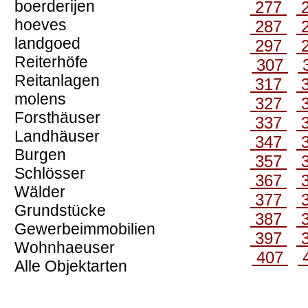
boerderijen
277
hoeves
287
landgoed
297
Reiterhöfe
307
Reitanlagen
317
molens
327
Forsthäuser
337
Landhäuser
347
Burgen
357
Schlösser
367
Wälder
377
Grundstücke
387
Gewerbeimmobilien
397
Wohnhaeuser
407
Alle Objektarten