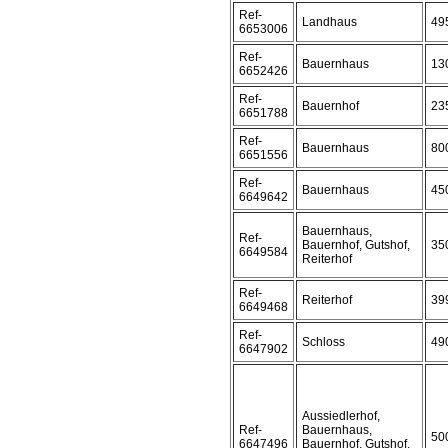
Ref-
Landhaus
49
6653006
Ref-
Bauernhaus
13
6652426
Ref-
Bauernhof
23
6651788
Ref-
Bauernhaus
80
6651556
Ref-
Bauernhaus
45
6649642
Bauernhaus,
Ref-
Bauernhof, Gutshof,
35
6649584
Reiterhof
Ref-
Reiterhof
39
6649468
Ref-
Schloss
49
6647902
Aussiedlerhof,
Ref-
Bauernhaus,
50
6647496
Bauernhof, Gutshof,