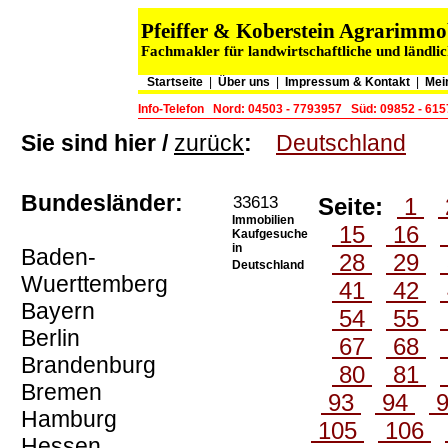
Pfeiffer & Koberstein Agrarimm
Fachmakler für landwirtschaftliche und ländli
Startseite
|
Über uns
|
Impressum & Kontakt
|
Mei
Info-Telefon
Nord: 04503 - 7793957
Süd: 09852 - 61
Sie sind hier /
zurück
:
Deutschland
Bundesländer:
33613
Seite:
1
Immobilien
15
16
Kaufgesuche
in
Baden-
28
29
Deutschland
Wuerttemberg
41
42
Bayern
54
55
Berlin
67
68
Brandenburg
80
81
Bremen
93
94
Hamburg
105
106
Hessen