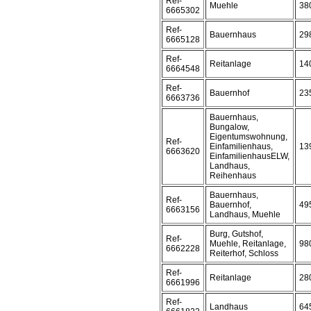
Ref-
Muehle
38
6665302
Ref-
Bauernhaus
29
6665128
Ref-
Reitanlage
14
6664548
Ref-
Bauernhof
23
6663736
Bauernhaus,
Bungalow,
Eigentumswohnung,
Ref-
Einfamilienhaus,
13
6663620
EinfamilienhausELW,
Landhaus,
Reihenhaus
Bauernhaus,
Ref-
Bauernhof,
49
6663156
Landhaus, Muehle
Burg, Gutshof,
Ref-
Muehle, Reitanlage,
98
6662228
Reiterhof, Schloss
Ref-
Reitanlage
28
6661996
Ref-
Landhaus
64