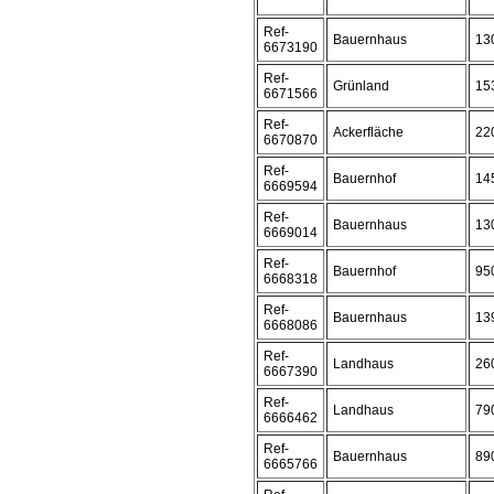
Ref-
Bauernhaus
13
6673190
Ref-
Grünland
15
6671566
Ref-
Ackerfläche
22
6670870
Ref-
Bauernhof
14
6669594
Ref-
Bauernhaus
13
6669014
Ref-
Bauernhof
95
6668318
Ref-
Bauernhaus
13
6668086
Ref-
Landhaus
26
6667390
Ref-
Landhaus
79
6666462
Ref-
Bauernhaus
89
6665766