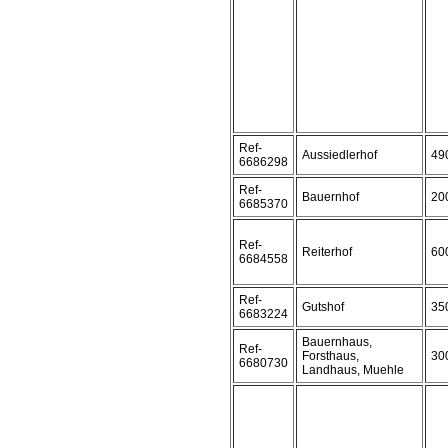
Ref-
Aussiedlerhof
49
6686298
Ref-
Bauernhof
20
6685370
Ref-
Reiterhof
60
6684558
Ref-
Gutshof
35
6683224
Bauernhaus,
Ref-
Forsthaus,
30
6680730
Landhaus, Muehle