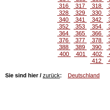
316
317
318
328
329
330
340
341
342
352
353
354
364
365
366
376
377
378
388
389
390
400
401
402
412
Sie sind hier /
zurück
:
Deutschland