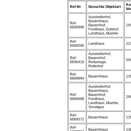
Ka
Ref-Nr
Gesuchte Objektart
bis 
Aussiedlerhof,
Bauernhaus,
Ref-
Bauernhof,
16
6690996
Forsthaus, Gutshof,
Landhaus, Muehle
Ref-
Landhaus
21
6690590
Aussiedlerhof,
Ref-
Bauernhof,
50
6690416
Reitanlage,
Reiterhof
Ref-
Bauernhaus
13
6689894
Aussiedlerhof,
Bauernhaus,
Ref-
Bauernhof,
29
6689488
Forsthaus,
Landhaus, Muehle,
Sonstiges
Ref-
Bauernhaus
13
6689372
Ref-
Bauernhaus
13