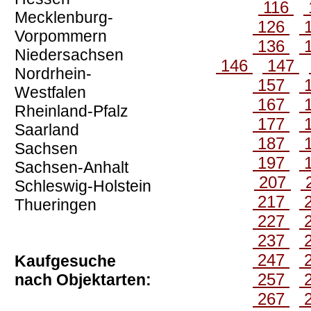
116
Mecklenburg-
126
Vorpommern
136
Niedersachsen
146
147
Nordrhein-
157
Westfalen
167
Rheinland-Pfalz
177
Saarland
187
Sachsen
197
Sachsen-Anhalt
207
Schleswig-Holstein
217
Thueringen
227
237
247
Kaufgesuche
257
nach Objektarten:
267