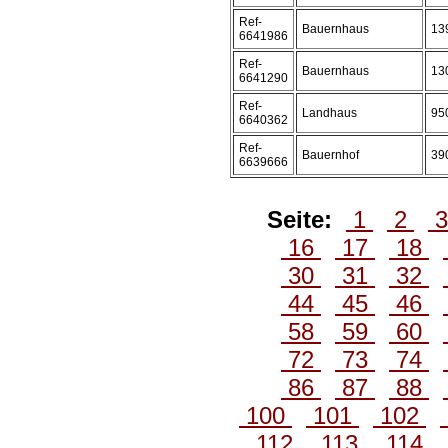
Ref-
Bauernhaus
13
6641986
Ref-
Bauernhaus
13
6641290
Ref-
Landhaus
95
6640362
Ref-
Bauernhof
39
6639666
Seite:
1
2
16
17
18
30
31
32
44
45
46
58
59
60
72
73
74
86
87
88
100
101
102
112
113
114