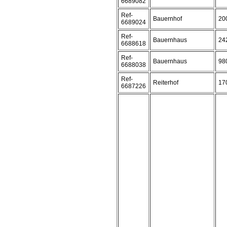
6689082
Ref-
Bauernhof
20
6689024
Ref-
Bauernhaus
24
6688618
Ref-
Bauernhaus
98
6688038
Ref-
Reiterhof
17
6687226