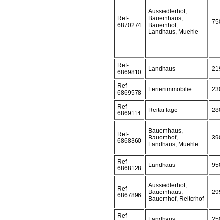
Aussiedlerhof,
Ref-
Bauernhaus,
75
6870274
Bauernhof,
Landhaus, Muehle
Ref-
Landhaus
21
6869810
Ref-
Ferienimmobilie
23
6869578
Ref-
Reitanlage
28
6869114
Bauernhaus,
Ref-
Bauernhof,
39
6868360
Landhaus, Muehle
Ref-
Landhaus
95
6868128
Aussiedlerhof,
Ref-
Bauernhaus,
29
6867896
Bauernhof, Reiterhof
Ref-
Landhaus
25