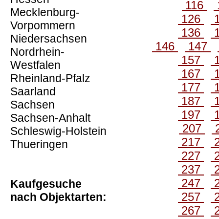
116
Mecklenburg-
126
Vorpommern
136
Niedersachsen
146
147
Nordrhein-
157
Westfalen
167
Rheinland-Pfalz
177
Saarland
187
Sachsen
197
Sachsen-Anhalt
207
Schleswig-Holstein
217
Thueringen
227
237
247
Kaufgesuche
257
nach Objektarten:
267