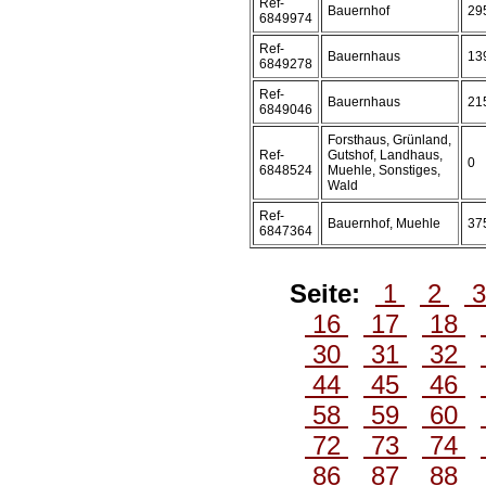
Ref-
Bauernhof
29
6849974
Ref-
Bauernhaus
13
6849278
Ref-
Bauernhaus
21
6849046
Forsthaus, Grünland,
Ref-
Gutshof, Landhaus,
0
6848524
Muehle, Sonstiges,
Wald
Ref-
Bauernhof, Muehle
37
6847364
Seite:
1
2
16
17
18
30
31
32
44
45
46
58
59
60
72
73
74
86
87
88