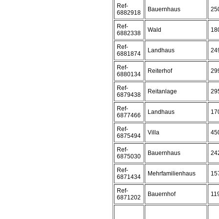
Ref-
Bauernhaus
25
6882918
Ref-
Wald
18
6882338
Ref-
Landhaus
24
6881874
Ref-
Reiterhof
29
6880134
Ref-
Reitanlage
29
6879438
Ref-
Landhaus
17
6877466
Ref-
Villa
45
6875494
Ref-
Bauernhaus
24
6875030
Ref-
Mehrfamilienhaus
15
6871434
Ref-
Bauernhof
11
6871202