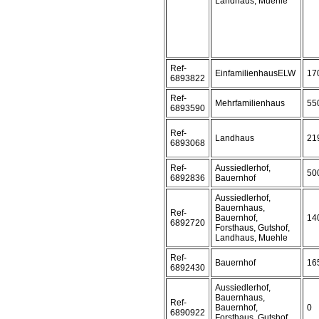
Landhaus, Muehle
Ref-
EinfamilienhausELW
17
6893822
Ref-
Mehrfamilienhaus
55
6893590
Ref-
Landhaus
21
6893068
Ref-
Aussiedlerhof,
50
6892836
Bauernhof
Aussiedlerhof,
Bauernhaus,
Ref-
Bauernhof,
14
6892720
Forsthaus, Gutshof,
Landhaus, Muehle
Ref-
Bauernhof
16
6892430
Aussiedlerhof,
Bauernhaus,
Ref-
Bauernhof,
0
6890922
Forsthaus, Gutshof,