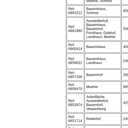
Muehle, Schloss
Ref-
Bauernhaus,
65
6862212
Schloss
Aussiedlerhof,
Bauernhaus,
Ref-
Bauernhof,
55
6861980
Forsthaus, Gutshof,
Landhaus, Muehle
Ref-
Bauernhaus
40
6860414
Ref-
Bauernhaus,
24
6859022
Landhaus
Ref-
Bauernhof
35
6857166
Ref-
Muehle
98
6856470
Ackerfläche,
Ref-
Aussiedlerhof,
42
6852874
Bauernhof,
Verpachtung
Ref-
Reiterhof
24
6851714