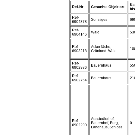
Ka
Ref-Nr
Gesuchte Objektart
bis 
Ref-
Sonstiges
69
6904378
Ref-
Wald
53
6904146
Ref-
Ackerfläche,
10
6903218
Grünland, Wald
Ref-
Bauernhaus
55
6902986
Ref-
Bauernhaus
21
6902754
Aussiedlerhof,
Ref-
Bauernhof, Burg,
0
6902290
Landhaus, Schloss