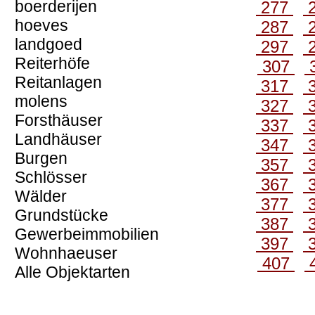
boerderijen
277
hoeves
287
landgoed
297
Reiterhöfe
307
Reitanlagen
317
molens
327
Forsthäuser
337
Landhäuser
347
Burgen
357
Schlösser
367
Wälder
377
Grundstücke
387
Gewerbeimmobilien
397
Wohnhaeuser
407
Alle Objektarten