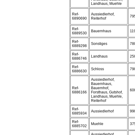
Landhaus, Muehle
Ref-
Aussiedlerhof,
79
6890690
Reiterhof
Ref-
Bauernhaus
11
6889530
Ref-
Sonstiges
78
6889298
Ref-
Landhaus
25
6886746
Ref-
Schloss
79
6886630
Aussiedlerhof,
Bauernhaus,
Ref-
Bauernhof,
60
6886166
Forsthaus, Gutshof,
Landhaus, Muehle,
Reiterhof
Ref-
Aussiedlerhof
99
6885934
Ref-
Muehle
37
6885702
Aussiedlerhof,