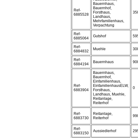
Bauernhaus,
Bauernhof,
Ref-
Forsthaus,
35
6885528
Landhaus,
Mehrfamilienhaus,
Verpachtung
Ref-
Gutshof
59
6885064
Ref-
Muehle
30
6884832
Ref-
Bauernhaus
90
6884194
Bauernhaus,
Bauernhof,
Einfamilienhaus,
Ref-
EinfamilienhausELW,
0
6883904
Forsthaus,
Landhaus, Muehle,
Reitanlage,
Reiterhof
Ref-
Reitanlage,
99
6883730
Reiterhof
Ref-
Aussiedlerhof
29
6883150