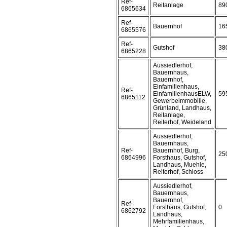
Ref-
Reitanlage
89
6865634
Ref-
Bauernhof
16
6865576
Ref-
Gutshof
38
6865228
Aussiedlerhof,
Bauernhaus,
Bauernhof,
Einfamilienhaus,
Ref-
EinfamilienhausELW,
59
6865112
Gewerbeimmobilie,
Grünland, Landhaus,
Reitanlage,
Reiterhof, Weideland
Aussiedlerhof,
Bauernhaus,
Ref-
Bauernhof, Burg,
25
6864996
Forsthaus, Gutshof,
Landhaus, Muehle,
Reiterhof, Schloss
Aussiedlerhof,
Bauernhaus,
Bauernhof,
Ref-
Forsthaus, Gutshof,
0
6862792
Landhaus,
Mehrfamilienhaus,