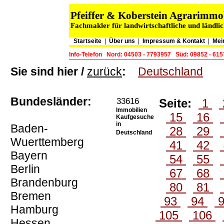
Pfeiffer & Koberstein Agrarimm
Fachmakler für landwirtschaftliche und ländli
Startseite
|
Über uns
|
Impressum & Kontakt
|
Mei
Info-Telefon
Nord: 04503 - 7793957
Süd: 09852 - 61
Sie sind hier /
zurück
:
Deutschland
Bundesländer:
33616
Seite:
1
Immobilien
15
16
Kaufgesuche
in
Baden-
28
29
Deutschland
Wuerttemberg
41
42
Bayern
54
55
Berlin
67
68
Brandenburg
80
81
Bremen
93
94
Hamburg
105
106
Hessen