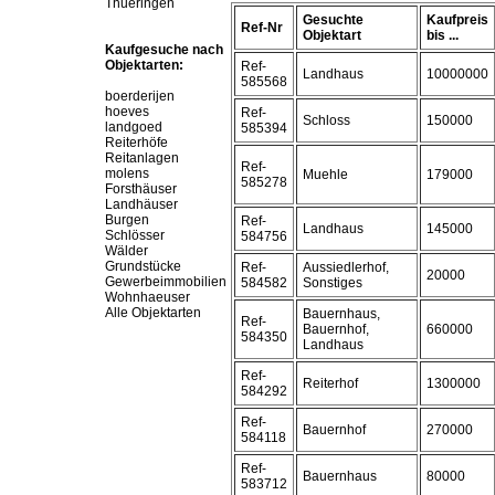
Thueringen
Gesuchte
Kaufpreis
Ref-Nr
Objektart
bis ...
Kaufgesuche nach
Objektarten:
Ref-
Landhaus
10000000
585568
boerderijen
hoeves
Ref-
Schloss
150000
landgoed
585394
Reiterhöfe
Reitanlagen
Ref-
molens
Muehle
179000
585278
Forsthäuser
Landhäuser
Burgen
Ref-
Landhaus
145000
Schlösser
584756
Wälder
Grundstücke
Ref-
Aussiedlerhof,
20000
Gewerbeimmobilien
584582
Sonstiges
Wohnhaeuser
Alle Objektarten
Bauernhaus,
Ref-
Bauernhof,
660000
584350
Landhaus
Ref-
Reiterhof
1300000
584292
Ref-
Bauernhof
270000
584118
Ref-
Bauernhaus
80000
583712