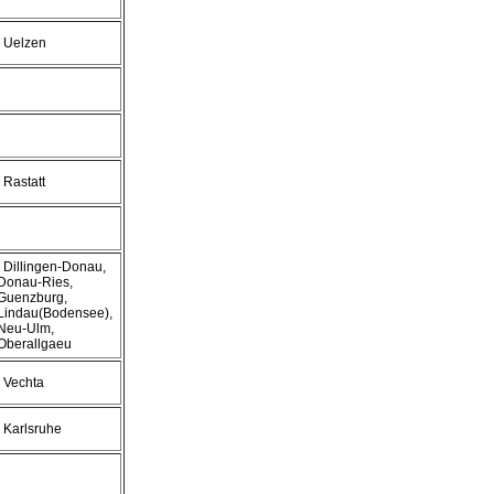
, Uelzen
, Rastatt
, Dillingen-Donau,
Donau-Ries,
Guenzburg,
Lindau(Bodensee),
Neu-Ulm,
Oberallgaeu
, Vechta
, Karlsruhe