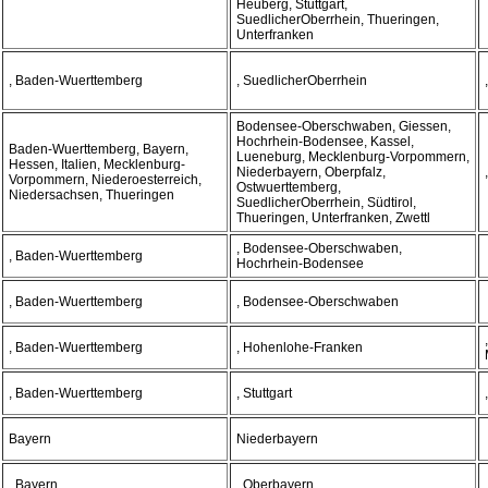
Heuberg, Stuttgart,
SuedlicherOberrhein, Thueringen,
Unterfranken
, Baden-Wuerttemberg
, SuedlicherOberrhein
Bodensee-Oberschwaben, Giessen,
Hochrhein-Bodensee, Kassel,
Baden-Wuerttemberg, Bayern,
Lueneburg, Mecklenburg-Vorpommern,
Hessen, Italien, Mecklenburg-
Niederbayern, Oberpfalz,
Vorpommern, Niederoesterreich,
Ostwuerttemberg,
Niedersachsen, Thueringen
SuedlicherOberrhein, Südtirol,
Thueringen, Unterfranken, Zwettl
, Bodensee-Oberschwaben,
, Baden-Wuerttemberg
Hochrhein-Bodensee
, Baden-Wuerttemberg
, Bodensee-Oberschwaben
, Baden-Wuerttemberg
, Hohenlohe-Franken
, Baden-Wuerttemberg
, Stuttgart
Bayern
Niederbayern
, Bayern
, Oberbayern