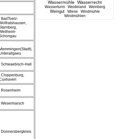
Wassermühle
Wasserrecht
Wasserturm
Weideland
Weinberg
Weingut
Wiese
Windmühle
Windmühlen
, BadToelz-
Wolfratshausen,
Starnberg,
Weilheim-
Schongau
Memmingen(Stadt),
Unterallgaeu
, Schwaebisch-Hall
, Cloppenburg,
Cuxhaven
, Rosenheim
, Wesermarsch
, Donnersbergkreis