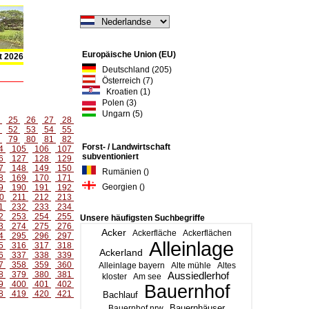
Europäische Union (EU)
t 2026
Deutschland (205)
Österreich (7)
Kroatien (1)
Polen (3)
Ungarn (5)
4
25
26
27
28
1
52
53
54
55
8
79
80
81
82
Forst- / Landwirtschaft
4
105
106
107
subventioniert
6
127
128
129
7
148
149
150
Rumänien ()
8
169
170
171
Georgien ()
9
190
191
192
0
211
212
213
1
232
233
234
2
253
254
255
Unsere häufigsten Suchbegriffe
3
274
275
276
Acker
Ackerfläche
Ackerflächen
4
295
296
297
Alleinlage
5
316
317
318
Ackerland
6
337
338
339
7
358
359
360
Alleinlage bayern
Alte mühle
Altes
8
379
380
381
Aussiedlerhof
kloster
Am see
9
400
401
402
Bauernhof
8
419
420
421
Bachlauf
Bauernhäuser
Bauernhof nrw