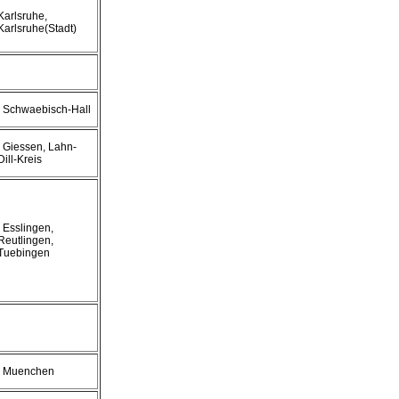
Karlsruhe,
Karlsruhe(Stadt)
, Schwaebisch-Hall
, Giessen, Lahn-
Dill-Kreis
, Esslingen,
Reutlingen,
Tuebingen
, Muenchen