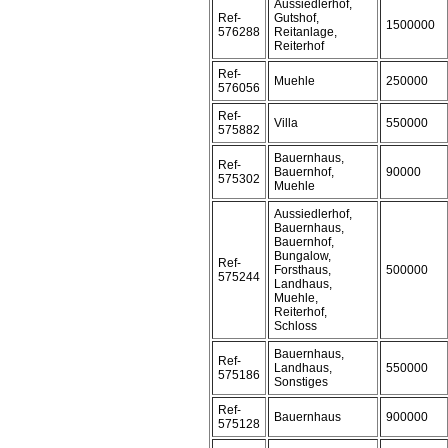
Aussiedlerhof,
Ref-
Gutshof,
1500000
576288
Reitanlage,
Reiterhof
Ref-
Muehle
250000
576056
Ref-
Villa
550000
575882
Bauernhaus,
Ref-
Bauernhof,
90000
575302
Muehle
Aussiedlerhof,
Bauernhaus,
Bauernhof,
Bungalow,
Ref-
Forsthaus,
500000
575244
Landhaus,
Muehle,
Reiterhof,
Schloss
Bauernhaus,
Ref-
Landhaus,
550000
575186
Sonstiges
Ref-
Bauernhaus
900000
575128