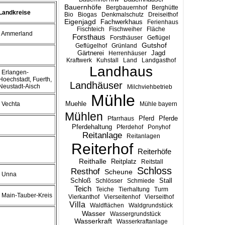
Bauernhöfe
Bergbauernhof
Berghütte
Landkreise
Bio
Biogas
Denkmalschutz
Dreiseithof
Eigenjagd
Fachwerkhaus
Ferienhaus
Fischteich
Fischweiher
Fläche
, Ammerland
Forsthaus
Forsthäuser
Geflügel
Gutshof
Geflügelhof
Grünland
Gärtnerei
Jagd
Herrenhäuser
Kraftwerk
Kuhstall
Land
Landgasthof
Landhaus
, Erlangen-
Hoechstadt, Fuerth,
Landhäuser
Neustadt-Aisch
Milchviehbetrieb
Mühle
Muehle
, Vechta
Mühle bayern
Mühlen
Pferd
Pferde
Pfarrhaus
Pferdehaltung
Pferdehof
Ponyhof
Reitanlage
Reitanlagen
Reiterhof
Reiterhöfe
Reithalle
Reitplatz
Reitstall
Schloss
Resthof
Scheune
, Unna
Stall
Schloß
Schlösser
Schmiede
Teich
Teiche
Tierhaltung
Turm
, Main-Tauber-Kreis
Vierkanthof
Vierseitenhof
Vierseithof
Villa
Waldflächen
Waldgrundstück
Wasser
Wassergrundstück
Wasserkraft
Wasserkraftanlage