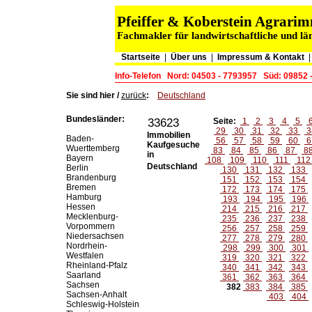
Pfeiffer & Koberstein Agrar
Fachmakler für landwirtschaftliche und lä
Startseite
|
Über uns
|
Impressum & Kontakt
Info-Telefon
Nord: 04503 - 7793957
Süd: 09852 
Sie sind hier /
zurück
:
Deutschland
Bundesländer:
33623
Seite:
1
2
3
4
5
29
30
31
32
33
3
Immobilien
Baden-
56
57
58
59
60
6
Kaufgesuche
Wuerttemberg
83
84
85
86
87
8
in
Bayern
108
109
110
111
11
Deutschland
Berlin
130
131
132
133
Brandenburg
151
152
153
154
Bremen
172
173
174
175
Hamburg
193
194
195
196
Hessen
214
215
216
217
Mecklenburg-
235
236
237
238
Vorpommern
256
257
258
259
Niedersachsen
277
278
279
280
Nordrhein-
298
299
300
301
Westfalen
319
320
321
322
Rheinland-Pfalz
340
341
342
343
Saarland
361
362
363
364
Sachsen
382
383
384
385
Sachsen-Anhalt
403
404
Schleswig-Holstein