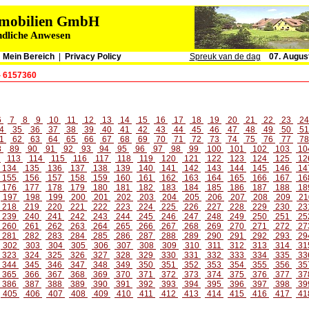
immobilien GmbH
ndliche Anwesen
|
Mein Bereich
|
Privacy Policy
Spreuk van de dag
07. Augus
- 6157360
6
7
8
9
10
11
12
13
14
15
16
17
18
19
20
21
22
23
2
4
35
36
37
38
39
40
41
42
43
44
45
46
47
48
49
50
5
1
62
63
64
65
66
67
68
69
70
71
72
73
74
75
76
77
7
8
89
90
91
92
93
94
95
96
97
98
99
100
101
102
103
10
2
113
114
115
116
117
118
119
120
121
122
123
124
125
12
134
135
136
137
138
139
140
141
142
143
144
145
146
14
155
156
157
158
159
160
161
162
163
164
165
166
167
16
176
177
178
179
180
181
182
183
184
185
186
187
188
18
197
198
199
200
201
202
203
204
205
206
207
208
209
21
218
219
220
221
222
223
224
225
226
227
228
229
230
23
239
240
241
242
243
244
245
246
247
248
249
250
251
25
260
261
262
263
264
265
266
267
268
269
270
271
272
27
281
282
283
284
285
286
287
288
289
290
291
292
293
29
302
303
304
305
306
307
308
309
310
311
312
313
314
31
323
324
325
326
327
328
329
330
331
332
333
334
335
33
344
345
346
347
348
349
350
351
352
353
354
355
356
35
365
366
367
368
369
370
371
372
373
374
375
376
377
37
386
387
388
389
390
391
392
393
394
395
396
397
398
39
405
406
407
408
409
410
411
412
413
414
415
416
417
41