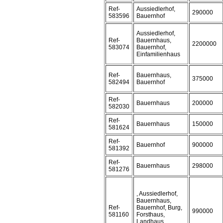
Ref-
Aussiedlerhof,
290000
583596
Bauernhof
Aussiedlerhof,
Ref-
Bauernhaus,
2200000
583074
Bauernhof,
Einfamilienhaus
Ref-
Bauernhaus,
375000
582494
Bauernhof
Ref-
Bauernhaus
200000
582030
Ref-
Bauernhaus
150000
581624
Ref-
Bauernhof
900000
581392
Ref-
Bauernhaus
298000
581276
, Aussiedlerhof,
Bauernhaus,
Ref-
Bauernhof, Burg,
990000
581160
Forsthaus,
Landhaus,