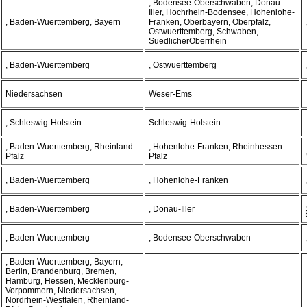
, Bodensee-Oberschwaben, Donau-
Iller, Hochrhein-Bodensee, Hohenlohe-
, Baden-Wuerttemberg, Bayern
Franken, Oberbayern, Oberpfalz,
Ostwuerttemberg, Schwaben,
SuedlicherOberrhein
, Baden-Wuerttemberg
, Ostwuerttemberg
Niedersachsen
Weser-Ems
, Schleswig-Holstein
Schleswig-Holstein
, Baden-Wuerttemberg, Rheinland-
, Hohenlohe-Franken, Rheinhessen-
Pfalz
Pfalz
, Baden-Wuerttemberg
, Hohenlohe-Franken
, Baden-Wuerttemberg
, Donau-Iller
, Baden-Wuerttemberg
, Bodensee-Oberschwaben
, Baden-Wuerttemberg, Bayern,
Berlin, Brandenburg, Bremen,
Hamburg, Hessen, Mecklenburg-
Vorpommern, Niedersachsen,
Nordrhein-Westfalen, Rheinland-