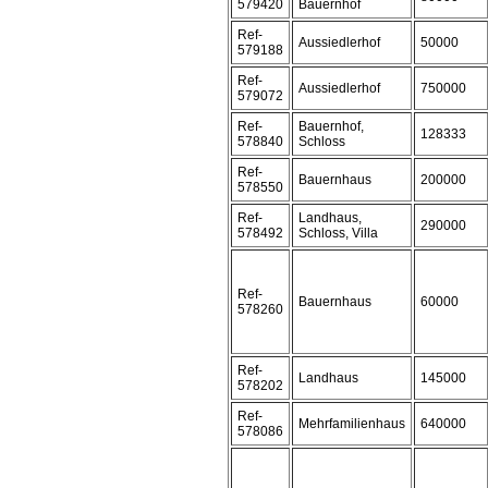
579420
Bauernhof
Ref-
Aussiedlerhof
50000
579188
Ref-
Aussiedlerhof
750000
579072
Ref-
Bauernhof,
128333
578840
Schloss
Ref-
Bauernhaus
200000
578550
Ref-
Landhaus,
290000
578492
Schloss, Villa
Ref-
Bauernhaus
60000
578260
Ref-
Landhaus
145000
578202
Ref-
Mehrfamilienhaus
640000
578086