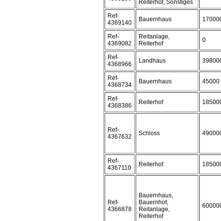
Reiterhof, Sonstiges
Ref-
Bauernhaus
17000
4369140
Ref-
Reitanlage,
0
4369082
Reiterhof
Ref-
Landhaus
39800
4368966
Ref-
Bauernhaus
45000
4368734
Ref-
Reiterhof
18500
4368386
Ref-
Schloss
49000
4367632
Ref-
Reiterhof
18500
4367110
Bauernhaus,
Ref-
Bauernhof,
60000
4366878
Reitanlage,
Reiterhof