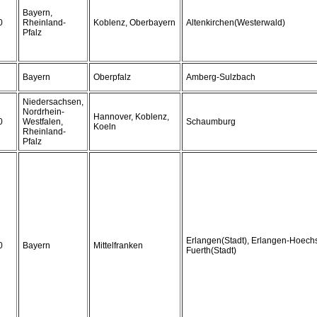
Bayern,
0
Rheinland-
Koblenz, Oberbayern
Altenkirchen(Westerwald)
Pfalz
Bayern
Oberpfalz
Amberg-Sulzbach
Niedersachsen,
Nordrhein-
Hannover, Koblenz,
0
Westfalen,
Schaumburg
Koeln
Rheinland-
Pfalz
Erlangen(Stadt), Erlangen-Hoechst
0
Bayern
Mittelfranken
Fuerth(Stadt)