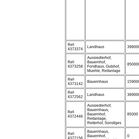
Ref-
Landhaus
39800
4373374
Aussiedlerhof,
Ref-
Bauernhof,
85000
4373258
Forsthaus, Gutshof,
Muehle, Reitanlage
Ref-
Bauernhaus
15900
4373142
Ref-
Landhaus
38900
4372562
Aussiedlerhof,
Bauernhaus,
Ref-
Bauernhof,
85000
4372446
Reitanlage,
Reiterhof, Sonstiges
Bauernhaus,
Ref-
Bauernhof,
0
4372156