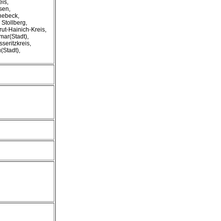
eis,
sen,
nebeck,
Stollberg,
rut-Hainich-Kreis,
mar(Stadt),
seritzkreis,
(Stadt),