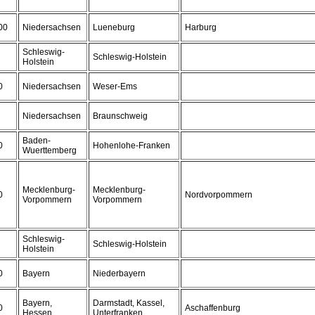
00
Niedersachsen
Lueneburg
Harburg
Schleswig-
Schleswig-Holstein
Holstein
0
Niedersachsen
Weser-Ems
Niedersachsen
Braunschweig
Baden-
0
Hohenlohe-Franken
Wuerttemberg
Mecklenburg-
Mecklenburg-
0
Nordvorpommern
Vorpommern
Vorpommern
Schleswig-
Schleswig-Holstein
Holstein
0
Bayern
Niederbayern
Bayern,
Darmstadt, Kassel,
0
Aschaffenburg
Hessen
Unterfranken