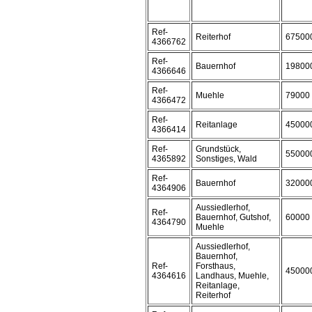
Ref-
Reiterhof
67500
4366762
Ref-
Bauernhof
19800
4366646
Ref-
Muehle
79000
4366472
Ref-
Reitanlage
45000
4366414
Ref-
Grundstück,
55000
4365892
Sonstiges, Wald
Ref-
Bauernhof
32000
4364906
Aussiedlerhof,
Ref-
Bauernhof, Gutshof,
60000
4364790
Muehle
Aussiedlerhof,
Bauernhof,
Ref-
Forsthaus,
45000
4364616
Landhaus, Muehle,
Reitanlage,
Reiterhof