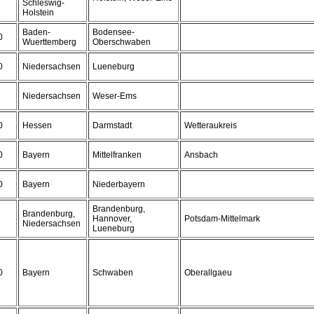
Schleswig-
Holstein
Baden-
Bodensee-
0
Wuerttemberg
Oberschwaben
0
Niedersachsen
Lueneburg
Niedersachsen
Weser-Ems
0
Hessen
Darmstadt
Wetteraukreis
0
Bayern
Mittelfranken
Ansbach
0
Bayern
Niederbayern
Brandenburg,
Brandenburg,
Hannover,
Potsdam-Mittelmark
Niedersachsen
Lueneburg
0
Bayern
Schwaben
Oberallgaeu