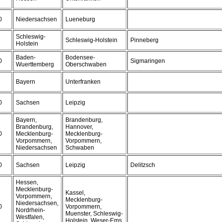
0
Niedersachsen
Lueneburg
Schleswig-
Schleswig-Holstein
Pinneberg
Holstein
Baden-
Bodensee-
0
Sigmaringen
Wuerttemberg
Oberschwaben
Bayern
Unterfranken
0
Sachsen
Leipzig
Bayern,
Brandenburg,
Brandenburg,
Hannover,
0
Mecklenburg-
Mecklenburg-
Vorpommern,
Vorpommern,
Niedersachsen
Schwaben
0
Sachsen
Leipzig
Delitzsch
Hessen,
Mecklenburg-
Kassel,
Vorpommern,
Mecklenburg-
Niedersachsen,
0
Vorpommern,
Nordrhein-
Muenster, Schleswig-
Westfalen,
Holstein, Weser-Ems