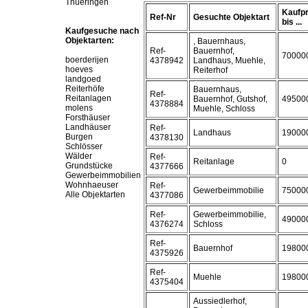
Thueringen
Kaufpr
Ref-Nr
Gesuchte Objektart
bis ...
Kaufgesuche nach
Objektarten:
, Bauernhaus,
Ref-
Bauernhof,
70000
boerderijen
4378942
Landhaus, Muehle,
hoeves
Reiterhof
landgoed
Reiterhöfe
Bauernhaus,
Ref-
Reitanlagen
Bauernhof, Gutshof,
49500
4378884
molens
Muehle, Schloss
Forsthäuser
Landhäuser
Ref-
Landhaus
19000
Burgen
4378130
Schlösser
Wälder
Ref-
Reitanlage
0
Grundstücke
4377666
Gewerbeimmobilien
Wohnhaeuser
Ref-
Gewerbeimmobilie
75000
Alle Objektarten
4377086
Ref-
Gewerbeimmobilie,
49000
4376274
Schloss
Ref-
Bauernhof
19800
4375926
Ref-
Muehle
19800
4375404
Aussiedlerhof,