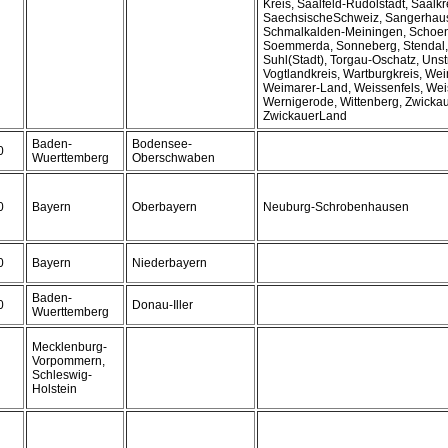
Kreis, Saalfeld-Rudolstadt, Saalkr
SaechsischeSchweiz, Sangerhau
Schmalkalden-Meiningen, Schoe
Soemmerda, Sonneberg, Stendal, 
Suhl(Stadt), Torgau-Oschatz, Unst
Vogtlandkreis, Wartburgkreis, Wei
Weimarer-Land, Weissenfels, Weis
Wernigerode, Wittenberg, Zwickau
ZwickauerLand
Baden-
Bodensee-
0
Wuerttemberg
Oberschwaben
0
Bayern
Oberbayern
Neuburg-Schrobenhausen
0
Bayern
Niederbayern
Baden-
0
Donau-Iller
Wuerttemberg
Mecklenburg-
Vorpommern,
Schleswig-
Holstein