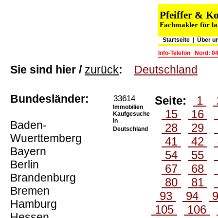
Pfeiffer & 
Fachmakler für la
Startseite
|
Über u
Info-Telefon
Nord: 0
Sie sind hier /
zurück
:
Deutschland
Bundesländer:
33614
Seite:
1
Immobilien
15
16
Kaufgesuche
in
Baden-
28
29
Deutschland
Wuerttemberg
41
42
Bayern
54
55
Berlin
67
68
Brandenburg
80
81
Bremen
93
94
Hamburg
105
106
Hessen