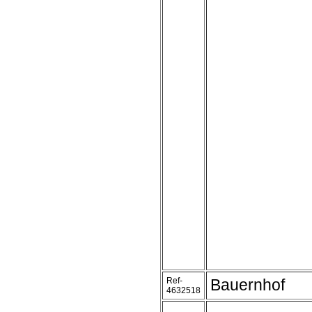
Ref-
Bauernhof
4632518