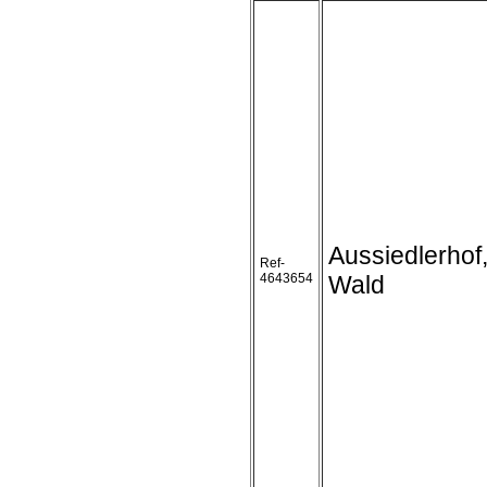
Aussiedlerhof
Ref-
4643654
Wald