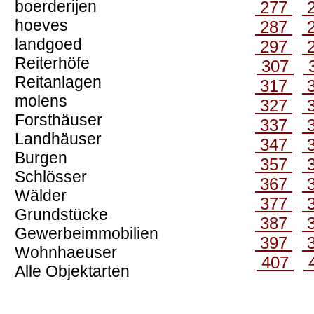
boerderijen
277
hoeves
287
landgoed
297
Reiterhöfe
307
Reitanlagen
317
molens
327
Forsthäuser
337
Landhäuser
347
Burgen
357
Schlösser
367
Wälder
377
Grundstücke
387
Gewerbeimmobilien
397
Wohnhaeuser
407
Alle Objektarten