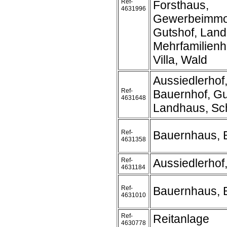
Ref-
Forsthaus,
4631996
Gewerbeimmob
Gutshof, Land
Mehrfamilienh
Villa, Wald
Aussiedlerhof
Ref-
Bauernhof, Gu
4631648
Landhaus, Sc
Ref-
Bauernhaus, 
4631358
Ref-
Aussiedlerhof
4631184
Ref-
Bauernhaus, 
4631010
Ref-
Reitanlage
4630778