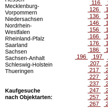
116
Mecklenburg-
126
Vorpommern
136
Niedersachsen
146
Nordrhein-
156
Westfalen
166
Rheinland-Pfalz
176
Saarland
186
Sachsen
196
197
Sachsen-Anhalt
207
Schleswig-Holstein
217
Thueringen
227
237
247
Kaufgesuche
257
nach Objektarten:
267